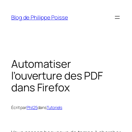
Aller
au
Blog de Philippe Poisse
contenu
Automatiser
l’ouverture des PDF
dans Firefox
Écrit par
Phil25
dans
Tutoriels