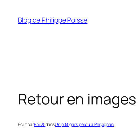
Aller
au
Blog de Philippe Poisse
contenu
Retour en images 
Écrit par
Phil25
dans
Un p’tit gars perdu à Perpignan