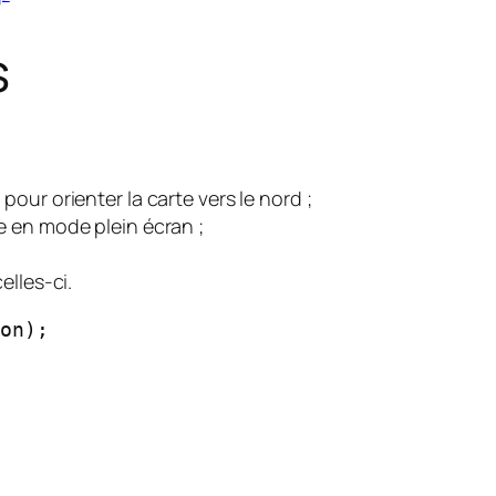
s
our orienter la carte vers le nord ;
e en mode plein écran ;
elles-ci.
on);