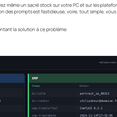
 avez même un sacré stock sur votre PC et sur les platef
tion des prompts est fastidieuse, voire, tout simple, v
sentant la solution à ce problème.