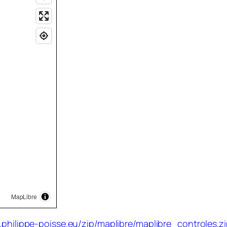
MapLibre
.philippe-poisse.eu/zip/maplibre/maplibre_controles.z