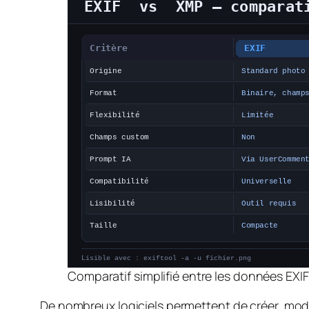
Comparatif simplifié entre les données EXI
De nombreux logiciels permettent de créer, mod