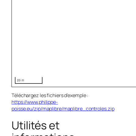
20 m
Téléchargez les fichiers d’exemple :
https://www.philippe-
poisse.eu/zip/maplibre/maplibre_controles.zip
Utilités et