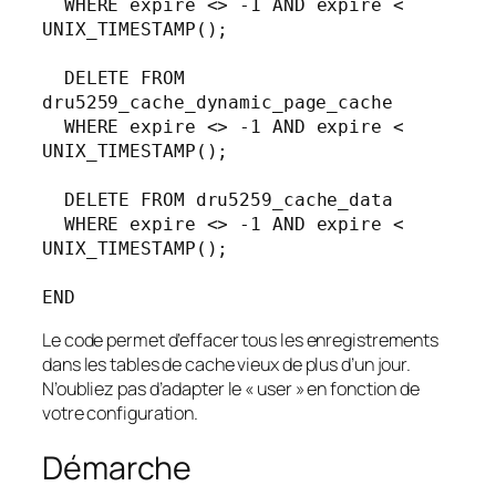
  WHERE expire <> -1 AND expire < 
UNIX_TIMESTAMP();
  DELETE FROM 
dru5259_cache_dynamic_page_cache 
  WHERE expire <> -1 AND expire < 
UNIX_TIMESTAMP();
  DELETE FROM dru5259_cache_data 
  WHERE expire <> -1 AND expire < 
UNIX_TIMESTAMP();
END
Le code permet d’effacer tous les enregistrements
dans les tables de cache vieux de plus d’un jour.
N’oubliez pas d’adapter le « user » en fonction de
votre configuration.
Démarche