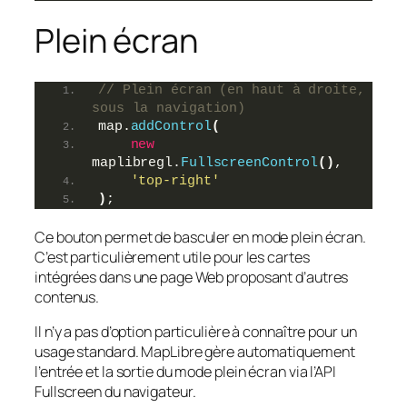
Plein écran
// Plein écran (en haut à droite, 
sous la navigation)
map.
addControl
(
new
maplibregl.
FullscreenControl
(
)
,
'top-right'
)
;
Ce bouton permet de basculer en mode plein écran.
C’est particulièrement utile pour les cartes
intégrées dans une page Web proposant d’autres
contenus.
Il n’y a pas d’option particulière à connaître pour un
usage standard. MapLibre gère automatiquement
l’entrée et la sortie du mode plein écran via l’API
Fullscreen du navigateur.