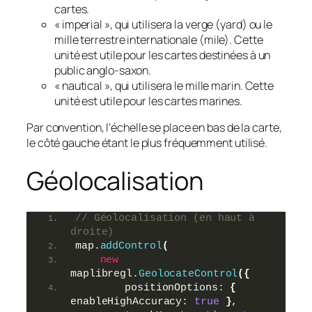
cartes.
« imperial », qui utilisera la verge (yard) ou le
mille terrestre internationale (mile). Cette
unité est utile pour les cartes destinées à un
public anglo-saxon.
« nautical », qui utilisera le mille marin. Cette
unité est utile pour les cartes marines.
Par convention, l’échelle se place en bas de la carte,
le côté gauche étant le plus fréquemment utilisé.
Géolocalisation
// Géolocalisation (en haut à 
droite)
map.
addControl
(
new
maplibregl.
GeolocateControl
(
{
        positionOptions: 
{
enableHighAccuracy: 
true
}
,