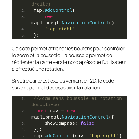
droite)
map.
addControl
(
new
maplibregl.
NavigationControl
(
)
,
'top-right'
)
;
Ce code permet afficher les boutons pour contrôler
le zoom et la boussole. La boussole permet de
réorienter la carte vers le nord après que l’utilisateur
a effectué une rotation.
Si votre carte est exclusivement en 2D, le code
suivant permet de désactiver la rotation.
//Zoom sans boussole et rotation 
désactivée
const
 nav = 
new
maplibregl.
NavigationControl
(
{
    showCompass: 
false
}
)
;
map.
addControl
(
nav, 
'top-right'
)
;