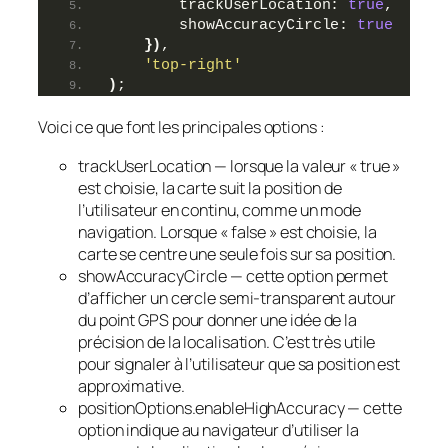
        trackUserLocation: 
true
,
        showAccuracyCircle: 
true
}
)
,
'top-right'
)
;
Voici ce que font les principales options :
trackUserLocation — lorsque la valeur « true »
est choisie, la carte suit la position de
l’utilisateur en continu, comme un mode
navigation. Lorsque « false » est choisie, la
carte se centre une seule fois sur sa position.
showAccuracyCircle — cette option permet
d’afficher un cercle semi-transparent autour
du point GPS pour donner une idée de la
précision de la localisation. C’est très utile
pour signaler à l’utilisateur que sa position est
approximative.
positionOptions.enableHighAccuracy — cette
option indique au navigateur d’utiliser la