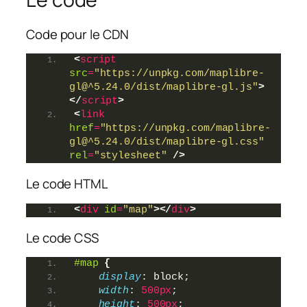
Code pour le CDN
<
script
src
=
"https://unpkg.com/maplibre-
gl@^5.24.0/dist/maplibre-gl.js"
>
</
script
>
<
link
href
=
"https://unpkg.com/maplibre-
gl@^5.24.0/dist/maplibre-gl.css"
rel
=
"stylesheet"
/>
Le code HTML
<
div
id
=
"map"
>
</
div
>
Le code CSS
#map
{
display
: block;
width
: 
500px
;
height
: 
500px
;