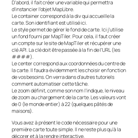
D’abord, il fait créer une variable qui permettra
d’instancier l’objet MapLibre.
Le
container
correspond à la div qui accueille la
carte. Son identifiant est utilisé ici.
Le
style
permet de gérer le fond de carte. Ici j’utilise
un fond fourni par MapTiler. Pour cela, il faut créer
un compte sur le site de MapTiler et récupérer une
clé API. La clé doit être passée à la fin de l’URL (les
####).
Le
center
correspond aux coordonnées du centre de
la carte. Il faudra évidemment les choisir en fonction
de vos besoins. On verra dans d’autres tutoriels
comment automatiser cette tâche.
Le
zoom
définit, comme son nom l’indique, le niveau
de zoom au chargement de la carte. Les valeurs vont
de 0 (le monde entier) à 22 (quelques pâtés de
maisons).
Vous avez à présent le code nécessaire pour une
première carte toute simple. Il ne reste plus qu’à la
décorer et à la rendre interactive.