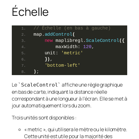
Échelle
// Échelle (en bas à gauche)
map.
addControl
(
new
 maplibregl.
ScaleControl
(
{
        maxWidth: 
120
,
    unit: 
'metric'
}
)
,
'bottom-left'
)
;
Le
affiche une règle graphique
`ScaleControl`
en bas de carte, indiquant la distance réelle
correspondant à une longueur à l’écran. Elle se met à
jour automatiquement lors du zoom.
Trois unités sont disponibles :
« metric », qui utilisera le mètre ou le kilomètre.
Cette unité est utile pour la majorité des