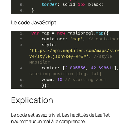
border
: solid 
1px
 black;
}
Le code JavaScript
var
 map = 
new
 maplibregl.
Map
(
{
    container: 
'map'
, 
// container id
    style: 
'https://api.maptiler.com/maps/streets
v4/style.json?key=####'
, 
//style 
MapTiler
    center: 
[
2.895556
, 
42.698611
]
, 
// 
starting position [lng, lat]
    zoom: 
10
// starting zoom
}
)
;
Explication
Le code est assez trivial. Les habitués de Leaflet
n’auront aucun mal à le comprendre.